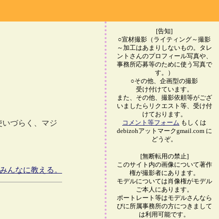
[告知]
○宣材撮影（ライティング～撮影
～加工はあまりしないもの。タレ
ントさんのプロフィール写真や、
事務所応募等のために使う写真で
す。）
○その他、企画型の撮影
受け付けています。
また、その他、撮影依頼等がござ
いましたらリクエスト等、受け付
けております。
使いづらく、マジ
コメント等フォーム
もしくは
debizohアットマークgmail.com に
どうぞ。
[無断転用の禁止]
このサイト内の画像について著作
rでみんなに教える。
権が撮影者にあります。
モデルについては肖像権がモデル
ご本人にあります。
ポートレート等はモデルさんなら
びに所属事務所の方につきまして
は利用可能です。