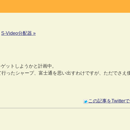
|
S-Video分配器 »
Cをゲットしようかと計画中。
かって行ったシャープ、富士通を思い出すわけですが、ただでさえ
この記事をTwitte