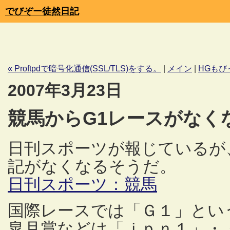
でびぞー徒然日記
« Proftpdで暗号化通信(SSL/TLS)をする。
|
メイン
|
HGもび
2007年3月23日
競馬からG1レースがなく
日刊スポーツが報じているが
記がなくなるそうだ。
日刊スポーツ：競馬
国際レースでは「Ｇ１」とい
皐月賞などは「ｊｐｎ１」・