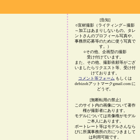
[告知]
○宣材撮影（ライティング～撮影
～加工はあまりしないもの。タレ
ントさんのプロフィール写真や、
事務所応募等のために使う写真で
す。）
○その他、企画型の撮影
受け付けています。
また、その他、撮影依頼等がござ
いましたらリクエスト等、受け付
けております。
コメント等フォーム
もしくは
debizohアットマークgmail.com に
どうぞ。
[無断転用の禁止]
このサイト内の画像について著作
権が撮影者にあります。
モデルについては肖像権がモデル
ご本人にあります。
ポートレート等はモデルさんなら
びに所属事務所の方につきまして
は利用可能です。