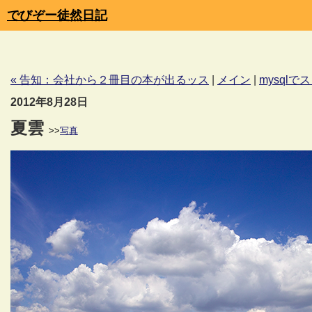
でびぞー徒然日記
« 告知：会社から２冊目の本が出るッス
|
メイン
|
mysqlで
2012年8月28日
夏雲
>>
写真