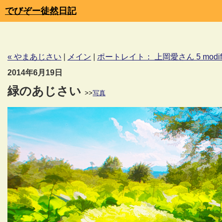
でびぞー徒然日記
« やまあじさい
|
メイン
|
ポートレイト： 上岡愛さん 5 modifi
2014年6月19日
緑のあじさい
>>
写真